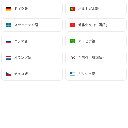
ドイツ語
ドイツ語
ポルトガル語
ポルトガル語
Au cœur du dixième arrondissement de
スウェーデン語
スウェーデン語
简体中文（中国語）
简体中文（中国語）
Paris, Ottobre est une pizzeria
différente ayant comme objectif de
ロシア語
ロシア語
アラビア語
アラビア語
relier la tradition italienne, ses bon
produits finement travaillés et l’accueil
オランダ語
オランダ語
한국어（韓国語）
한국어（韓国語）
chaleureux.
チェコ語
チェコ語
ギリシャ語
ギリシャ語
Ottobre c’est un long parcours
commencé en 2010 quand je suis arrivé
à Paris pour la première fois.
Originaire de Vénétie, mon rêve était
de d’offrir un lieu de rencontre paisible
entre la tradition culinaire italienne et