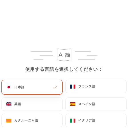
レビュー件数 82
RESTAURANT ITALIEN
2 Rue Marie Et Louise
75010 Paris France
使用する言語を選択してください：
使用する言語を選択してください：
フランス語
フランス語
日本語
日本語
英語
英語
スペイン語
スペイン語
カタルーニャ語
カタルーニャ語
イタリア語
イタリア語
弊社について