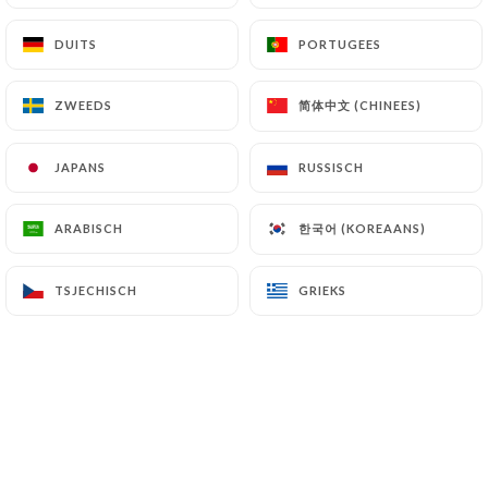
DUITS
DUITS
PORTUGEES
PORTUGEES
Au cœur du dixième arrondissement de
简体中文 (CHINEES)
简体中文 (CHINEES)
ZWEEDS
ZWEEDS
Paris, Ottobre est une pizzeria
différente ayant comme objectif de
JAPANS
JAPANS
RUSSISCH
RUSSISCH
relier la tradition italienne, ses bon
produits finement travaillés et l’accueil
한국어 (KOREAANS)
한국어 (KOREAANS)
ARABISCH
ARABISCH
chaleureux.
TSJECHISCH
TSJECHISCH
GRIEKS
GRIEKS
Ottobre c’est un long parcours
commencé en 2010 quand je suis arrivé
à Paris pour la première fois.
Originaire de Vénétie, mon rêve était
de d’offrir un lieu de rencontre paisible
entre la tradition culinaire italienne et