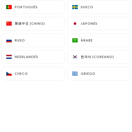
PORTUGUÉS
PORTUGUÉS
SUECO
SUECO
Au cœur du dixième arrondissement de
简体中文 (CHINO)
简体中文 (CHINO)
JAPONÉS
JAPONÉS
Paris, Ottobre est une pizzeria
différente ayant comme objectif de
RUSO
RUSO
ÁRABE
ÁRABE
relier la tradition italienne, ses bon
produits finement travaillés et l’accueil
한국어 (COREANO)
한국어 (COREANO)
NEERLANDÉS
NEERLANDÉS
chaleureux.
CHECO
CHECO
GRIEGO
GRIEGO
Ottobre c’est un long parcours
commencé en 2010 quand je suis arrivé
à Paris pour la première fois.
Originaire de Vénétie, mon rêve était
de d’offrir un lieu de rencontre paisible
entre la tradition culinaire italienne et