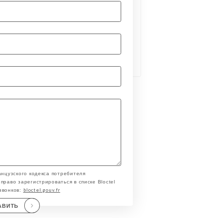
анцузского кодекса потребителя
право зарегистрироваться в списке Bloctel
bloctel.gouv.fr
звонков:
АВИТЬ