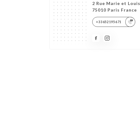
2 Rue Marie et Loui
75010 Paris France
+33652195671