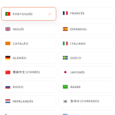
PT
MENU
FRANCÊS
FRANCÊS
PORTUGUÊS
PORTUGUÊS
INGLÊS
INGLÊS
ESPANHOL
ESPANHOL
CATALÃO
CATALÃO
ITALIANO
ITALIANO
/
PÁGINA INICIAL
CONTACTO
Contacto
ALEMÃO
ALEMÃO
SUECO
SUECO
简体中文 (CHINÊS)
简体中文 (CHINÊS)
JAPONÊS
JAPONÊS
RUSSO
RUSSO
ÁRABE
ÁRABE
한국어 (COREANO)
한국어 (COREANO)
NEERLANDÊS
NEERLANDÊS
Ottobre